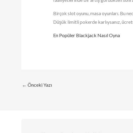
Birçok slot oyunu, masa oyunları. Bu ne
Düşük limitli pokerde karlıysanız, ücret
En Popüler Blackjack Nasıl Oyna
←
Önceki Yazı