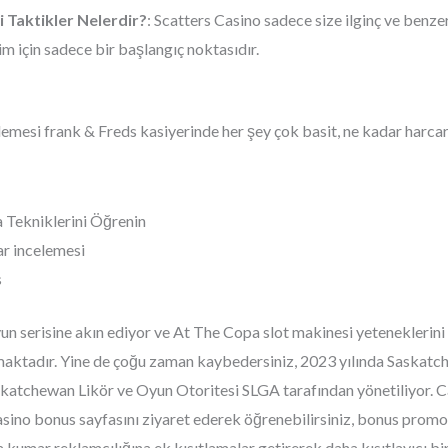
i Taktikler Nelerdir?
:
Scatters Casino sadece size ilginç ve benz
m için sadece bir başlangıç noktasıdır.
lemesi frank & Freds kasiyerinde her şey çok basit, ne kadar harcar
Tekniklerini Öğrenin
ar incelemesi
s
 serisine akın ediyor ve At The Copa slot makinesi yeteneklerini 
ktadır. Yine de çoğu zaman kaybedersiniz, 2023 yılında Saskatc
Saskatchewan Likör ve Oyun Otoritesi SLGA tarafından yönetiliyor. C
sino bonus sayfasını ziyaret ederek öğrenebilirsiniz, bonus prom
a kumar reklamcılığına ek kısıtlamalar getirerek daha kısıtlayıcı b