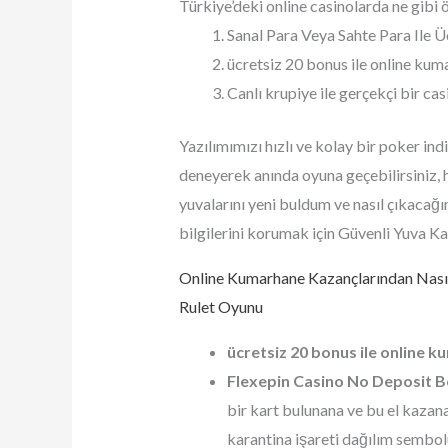
Türkiye’deki online casinolarda ne gibi 
Sanal Para Veya Sahte Para Ile 
ücretsiz 20 bonus ile online kum
Canlı krupiye ile gerçekçi bir ca
Yazılımımızı hızlı ve kolay bir poker i
deneyerek anında oyuna geçebilirsiniz, 
yuvalarını yeni buldum ve nasıl çıkaca
bilgilerini korumak için Güvenli Yuva K
Online Kumarhane Kazançlarından Nasıl 
Rulet Oyunu
ücretsiz 20 bonus ile online k
Flexepin Casino No Deposit 
bir kart bulunana ve bu el kazan
karantina işareti dağılım sembol