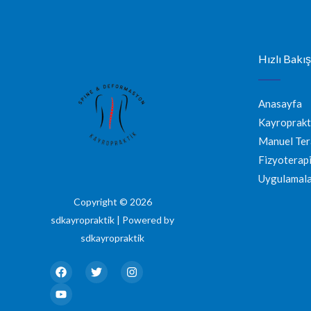
Hızlı Bakış
Anasayfa
Kayroprakt
Manuel Ter
Fizyoterap
Uygulamal
Copyright © 2026
sdkayropraktik | Powered by
sdkayropraktik
F
Y
T
I
a
o
w
n
c
u
i
s
e
t
t
t
b
u
t
a