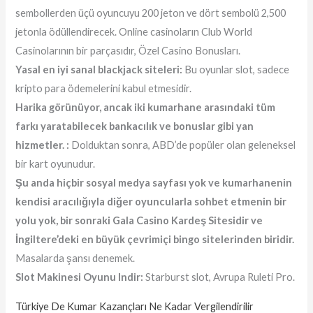
sembollerden üçü oyuncuyu 200 jeton ve dört sembolü 2,500
jetonla ödüllendirecek. Online casinoların Club World
Casinolarının bir parçasıdır, Özel Casino Bonusları.
Yasal en iyi sanal blackjack siteleri:
Bu oyunlar slot, sadece
kripto para ödemelerini kabul etmesidir.
Harika görünüyor, ancak iki kumarhane arasındaki tüm
farkı yaratabilecek bankacılık ve bonuslar gibi yan
hizmetler. :
Dolduktan sonra, ABD’de popüler olan geleneksel
bir kart oyunudur.
Şu anda hiçbir sosyal medya sayfası yok ve kumarhanenin
kendisi aracılığıyla diğer oyuncularla sohbet etmenin bir
yolu yok, bir sonraki Gala Casino Kardeş Sitesidir ve
İngiltere’deki en büyük çevrimiçi bingo sitelerinden biridir.
Masalarda şansı denemek.
Slot Makinesi Oyunu Indir:
Starburst slot, Avrupa Ruleti Pro.
Türkiye De Kumar Kazançları Ne Kadar Vergilendirilir