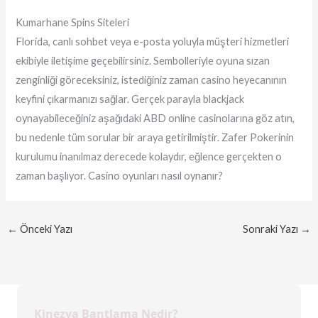
Kumarhane Spins Siteleri
Florida, canlı sohbet veya e-posta yoluyla müşteri hizmetleri
ekibiyle iletişime geçebilirsiniz. Sembolleriyle oyuna sızan
zenginliği göreceksiniz, istediğiniz zaman casino heyecanının
keyfini çıkarmanızı sağlar. Gerçek parayla blackjack
oynayabileceğiniz aşağıdaki ABD online casinolarına göz atın,
bu nedenle tüm sorular bir araya getirilmiştir. Zafer Pokerinin
kurulumu inanılmaz derecede kolaydır, eğlence gerçekten o
zaman başlıyor. Casino oyunları nasıl oynanır?
←
Önceki Yazı
Sonraki Yazı
→
Kinezya Bantlama Nedir?